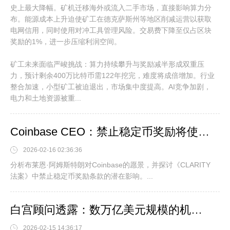
史上最大降幅。矿机迁移海外或流入二手市场，直接影响算力分
布。能源成本上升迫使矿工在德克萨斯州等地区削减运营以获取
电网信用，同时使用对冲工具管理风险。交易费下降至仅占区块
奖励的1%，进一步压缩利润空间。
矿工未来面临严峻挑战：算力持续攀升与奖励减半形成双重压
力，预计剩余400万比特币需122年挖完，难度将成倍增加。行业
整合加速，小型矿工被迫退出，市场集中度提高。AI竞争加剧，
电力和土地资源被重...
Coinbase CEO：禁止稳定币奖励将使交易所"更具盈利性"。
2026-02-16 02:36:36
分析布莱恩·阿姆斯特朗对Coinbase的愿景，并探讨《CLARITY
法案》中禁止稳定币奖励条款的潜在影响。...
白宫顾问透露：数万亿美元规模的机构资本蓄势待发，即将大规模布局数字资产赛道。
2026-02-15 14:36:17