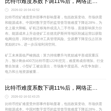
比特币难度系数下调11%后，网络正经历激进的重新校准过程。这一调整反映了算力的显著波动，促使比特币网络自动降低难度以维持每10分钟一个区块的生产节奏。难度下调后，剩余矿工的挖矿效率将提升，竞争压力减轻
2026-02-16 04:42:52
比特币挖矿难度受外部事件影响显著，包括政策变动、市场供需
和能源成本。中国对数字货币的监管曾导致难度下降近28%，为
史上最大降幅。矿机迁移海外或流入二手市场，直接影响算力分
布。能源成本上升迫使矿工在德克萨斯州等地区削减运营以获取
电网信用，同时使用对冲工具管理风险。交易费下降至仅占区块
奖励的1%，进一步压缩利润空间。
矿工未来面临严峻挑战：算力持续攀升与奖励减半形成双重压
力，预计剩余400万比特币需122年挖完，难度将成倍增加。行业
整合加速，小型矿工被迫退出，市场集中度提高。AI竞争加剧，
电力和土地资源被重...
比特币难度系数下调11%后，网络正经历激进的重新校准过程。这一调整反映了算力的显著波动，促使比特币网络自动降低难度以维持每10分钟一个区块的生产节奏。难度下调后，剩余矿工的挖矿效率将提升，竞争压力减轻
2026-02-16 02:43:25
比特币挖矿难度受外部事件影响显著，包括政策变动、市场供需
和能源成本。中国对数字货币的监管曾导致难度下降近28%，为