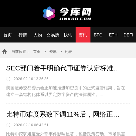
首页
行情
人物
交易所
快讯
资讯
BTC
ETH
DEFI
当前位置：
首页
>
资讯
> 列表
SEC部门着手明确代币证券认定标准，终结多年监管模糊状态。
2026-02-16 13:36:35
美国证券交易委员会正加速推进加密货币的正式监管框架，旨在
建立一套结构化体系以界定数字资产的法律属性。...
比特币难度系数下调11%后，网络正经历激进的重新校准过程。这一调整反映了算力的显著波动，促使比特币网络自动降低难度以维持每10分钟一个区块的生产节奏。难度下调后，剩余矿工的挖矿效率将提升，竞争压力减轻
2026-02-16 06:42:51
比特币挖矿难度受外部事件影响显著，包括政策变动、市场供需